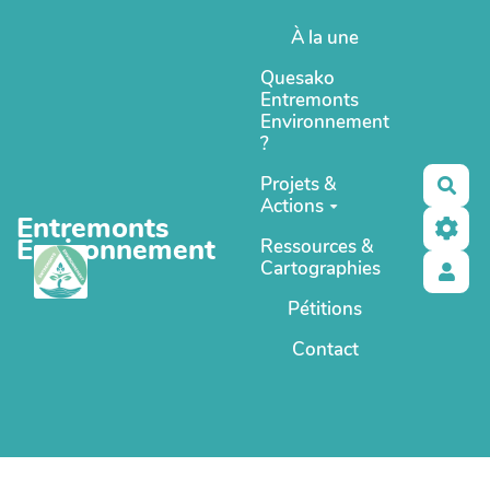
Aller au contenu principal
À la une
Quesako
Entremonts
Environnement
?
Projets &
Rec
Actions
Entremonts
Environnement
Ressources &
Cartographies
Pétitions
Contact