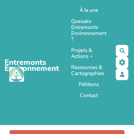
Aller au contenu principal
À la une
Quesako
Entremonts
Environnement
?
Projets &
Rec
Actions
Entremonts
Environnement
Ressources &
Cartographies
Pétitions
Contact