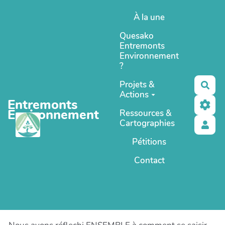
Aller au contenu principal
À la une
Quesako
Entremonts
Environnement
?
Projets &
Rec
Actions
Entremonts
Environnement
Ressources &
Cartographies
Pétitions
Contact